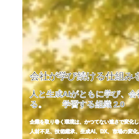
会社が学び続ける仕組み
人と生成AIがともに学び、
る。 学習する組織 2.0
企業を取り巻く環境は、かつてない速さで変化し
人材不足、技術継承、生成AI、DX、市場の変化